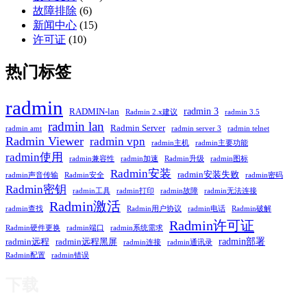
故障排除
(6)
新闻中心
(15)
许可证
(10)
热门标签
radmin
radmin 3
RADMIN-lan
Radmin 2.x建议
radmin 3.5
radmin lan
Radmin Server
radmin amt
radmin server 3
radmin telnet
Radmin Viewer
radmin vpn
radmin主机
radmin主要功能
radmin使用
radmin兼容性
radmin加速
Radmin升级
radmin图标
Radmin安装
radmin安装失败
radmin声音传输
Radmin安全
radmin密码
Radmin密钥
radmin工具
radmin打印
radmin故障
radmin无法连接
Radmin激活
radmin查找
Radmin用户协议
radmin电话
Radmin破解
Radmin许可证
Radmin硬件更换
radmin端口
radmin系统需求
radmin部署
radmin远程
radmin远程黑屏
radmin连接
radmin通讯录
Radmin配置
radmin错误
下载