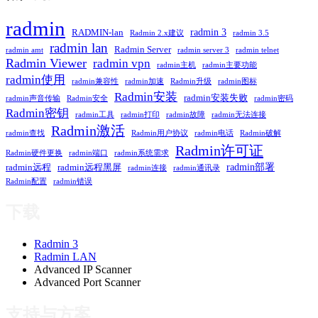
radmin
radmin 3
RADMIN-lan
Radmin 2.x建议
radmin 3.5
radmin lan
Radmin Server
radmin amt
radmin server 3
radmin telnet
Radmin Viewer
radmin vpn
radmin主机
radmin主要功能
radmin使用
radmin兼容性
radmin加速
Radmin升级
radmin图标
Radmin安装
radmin安装失败
radmin声音传输
Radmin安全
radmin密码
Radmin密钥
radmin工具
radmin打印
radmin故障
radmin无法连接
Radmin激活
radmin查找
Radmin用户协议
radmin电话
Radmin破解
Radmin许可证
Radmin硬件更换
radmin端口
radmin系统需求
radmin部署
radmin远程
radmin远程黑屏
radmin连接
radmin通讯录
Radmin配置
radmin错误
下载
Radmin 3
Radmin LAN
Advanced IP Scanner
Advanced Port Scanner
支持与方案