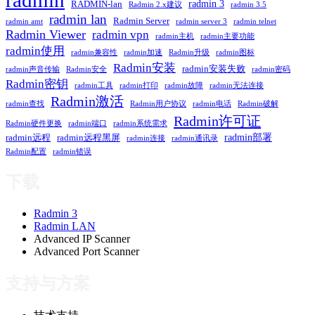
radmin
radmin 3
RADMIN-lan
Radmin 2.x建议
radmin 3.5
radmin lan
Radmin Server
radmin amt
radmin server 3
radmin telnet
Radmin Viewer
radmin vpn
radmin主机
radmin主要功能
radmin使用
radmin兼容性
radmin加速
Radmin升级
radmin图标
Radmin安装
radmin安装失败
radmin声音传输
Radmin安全
radmin密码
Radmin密钥
radmin工具
radmin打印
radmin故障
radmin无法连接
Radmin激活
radmin查找
Radmin用户协议
radmin电话
Radmin破解
Radmin许可证
Radmin硬件更换
radmin端口
radmin系统需求
radmin部署
radmin远程
radmin远程黑屏
radmin连接
radmin通讯录
Radmin配置
radmin错误
下载
Radmin 3
Radmin LAN
Advanced IP Scanner
Advanced Port Scanner
支持与方案