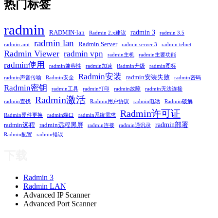
热门标签
radmin
radmin 3
RADMIN-lan
Radmin 2.x建议
radmin 3.5
radmin lan
Radmin Server
radmin amt
radmin server 3
radmin telnet
Radmin Viewer
radmin vpn
radmin主机
radmin主要功能
radmin使用
radmin兼容性
radmin加速
Radmin升级
radmin图标
Radmin安装
radmin安装失败
radmin声音传输
Radmin安全
radmin密码
Radmin密钥
radmin工具
radmin打印
radmin故障
radmin无法连接
Radmin激活
radmin查找
Radmin用户协议
radmin电话
Radmin破解
Radmin许可证
Radmin硬件更换
radmin端口
radmin系统需求
radmin部署
radmin远程
radmin远程黑屏
radmin连接
radmin通讯录
Radmin配置
radmin错误
下载
Radmin 3
Radmin LAN
Advanced IP Scanner
Advanced Port Scanner