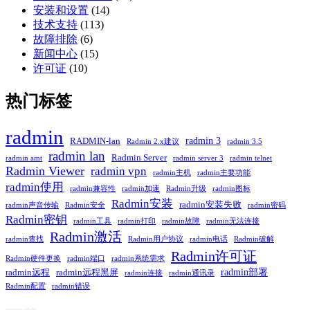
安装和设置
(14)
技术支持
(113)
故障排除
(6)
新闻中心
(15)
许可证
(10)
热门标签
radmin
radmin 3
RADMIN-lan
Radmin 2.x建议
radmin 3.5
radmin lan
Radmin Server
radmin amt
radmin server 3
radmin telnet
Radmin Viewer
radmin vpn
radmin主机
radmin主要功能
radmin使用
radmin兼容性
radmin加速
Radmin升级
radmin图标
Radmin安装
radmin安装失败
radmin声音传输
Radmin安全
radmin密码
Radmin密钥
radmin工具
radmin打印
radmin故障
radmin无法连接
Radmin激活
radmin查找
Radmin用户协议
radmin电话
Radmin破解
Radmin许可证
Radmin硬件更换
radmin端口
radmin系统需求
radmin部署
radmin远程
radmin远程黑屏
radmin连接
radmin通讯录
Radmin配置
radmin错误