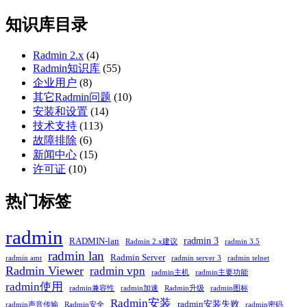
知识库目录
Radmin 2.x
(4)
Radmin知识库
(55)
企业用户
(8)
其它Radmin问题
(10)
安装和设置
(14)
技术支持
(113)
故障排除
(6)
新闻中心
(15)
许可证
(10)
热门标签
radmin
radmin 3
RADMIN-lan
Radmin 2.x建议
radmin 3.5
radmin lan
Radmin Server
radmin amt
radmin server 3
radmin telnet
Radmin Viewer
radmin vpn
radmin主机
radmin主要功能
radmin使用
radmin兼容性
radmin加速
Radmin升级
radmin图标
Radmin安装
radmin安装失败
radmin声音传输
Radmin安全
radmin密码