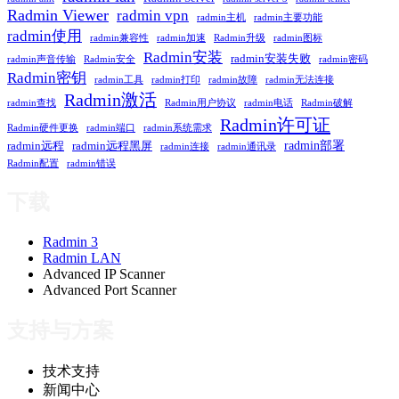
Radmin Viewer
radmin vpn
radmin主机
radmin主要功能
radmin使用
radmin兼容性
radmin加速
Radmin升级
radmin图标
Radmin安装
radmin安装失败
radmin声音传输
Radmin安全
radmin密码
Radmin密钥
radmin工具
radmin打印
radmin故障
radmin无法连接
Radmin激活
radmin查找
Radmin用户协议
radmin电话
Radmin破解
Radmin许可证
Radmin硬件更换
radmin端口
radmin系统需求
radmin部署
radmin远程
radmin远程黑屏
radmin连接
radmin通讯录
Radmin配置
radmin错误
下载
Radmin 3
Radmin LAN
Advanced IP Scanner
Advanced Port Scanner
支持与方案
技术支持
新闻中心