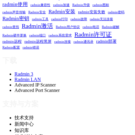
radmin使用
radmin兼容性
radmin加速
Radmin升级
radmin图标
Radmin安装
radmin安装失败
radmin声音传输
Radmin安全
radmin密码
Radmin密钥
radmin工具
radmin打印
radmin故障
radmin无法连接
Radmin激活
radmin查找
Radmin用户协议
radmin电话
Radmin破解
Radmin许可证
Radmin硬件更换
radmin端口
radmin系统需求
radmin部署
radmin远程
radmin远程黑屏
radmin连接
radmin通讯录
Radmin配置
radmin错误
下载
Radmin 3
Radmin LAN
Advanced IP Scanner
Advanced Port Scanner
支持与方案
技术支持
新闻中心
知识库