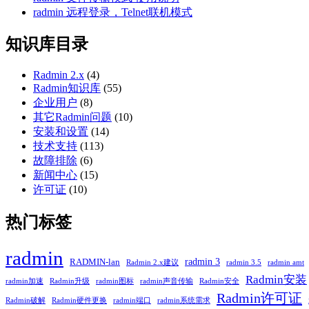
radmin 远程登录，Telnet联机模式
知识库目录
Radmin 2.x
(4)
Radmin知识库
(55)
企业用户
(8)
其它Radmin问题
(10)
安装和设置
(14)
技术支持
(113)
故障排除
(6)
新闻中心
(15)
许可证
(10)
热门标签
radmin
radmin 3
RADMIN-lan
Radmin 2.x建议
radmin 3.5
radmin amt
Radmin安装
radmin加速
Radmin升级
radmin图标
radmin声音传输
Radmin安全
Radmin许可证
Radmin破解
Radmin硬件更换
radmin端口
radmin系统需求