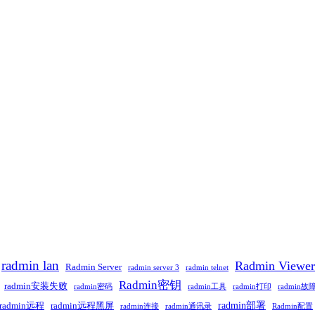
radmin lan
Radmin Viewer
Radmin Server
radmin server 3
radmin telnet
Radmin密钥
radmin安装失败
radmin密码
radmin工具
radmin打印
radmin故
radmin部署
radmin远程
radmin远程黑屏
radmin连接
radmin通讯录
Radmin配置