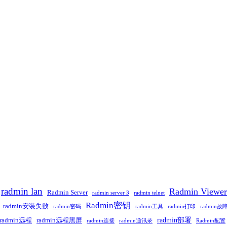
radmin lan
Radmin Viewer
Radmin Server
radmin server 3
radmin telnet
Radmin密钥
radmin安装失败
radmin密码
radmin工具
radmin打印
radmin故
radmin部署
radmin远程
radmin远程黑屏
radmin连接
radmin通讯录
Radmin配置