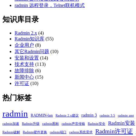
radmin 远程登录，Telnet联机模式
知识库目录
Radmin 2.x
(4)
Radmin知识库
(55)
企业用户
(8)
其它Radmin问题
(10)
安装和设置
(14)
技术支持
(113)
故障排除
(6)
新闻中心
(15)
许可证
(10)
热门标签
radmin
radmin 3
RADMIN-lan
Radmin 2.x建议
radmin 3.5
radmin amt
Radmin安装
radmin加速
Radmin升级
radmin图标
radmin声音传输
Radmin安全
Radmin许可证
Radmin破解
Radmin硬件更换
radmin端口
radmin系统需求